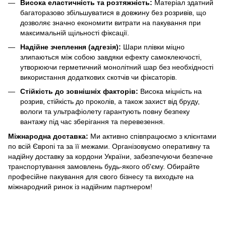
Висока еластичність та розтяжність:
Матеріал здатний
багаторазово збільшуватися в довжину без розривів, що
дозволяє значно економити витрати на пакування при
максимальній щільності фіксації.
Надійне зчеплення (адгезія):
Шари плівки міцно
злипаються між собою завдяки ефекту самоклеючості,
утворюючи герметичний монолітний шар без необхідності
використання додаткових скотчів чи фіксаторів.
Стійкість до зовнішніх факторів:
Висока міцність на
розрив, стійкість до проколів, а також захист від бруду,
вологи та ультрафіолету гарантують повну безпеку
вантажу під час зберігання та перевезення.
Міжнародна доставка:
Ми активно співпрацюємо з клієнтами
по всій Європі та за її межами. Організовуємо оперативну та
надійну доставку за кордони України, забезпечуючи безпечне
транспортування замовлень будь-якого об'єму. Обирайте
професійне пакування для свого бізнесу та виходьте на
міжнародний ринок із надійним партнером!