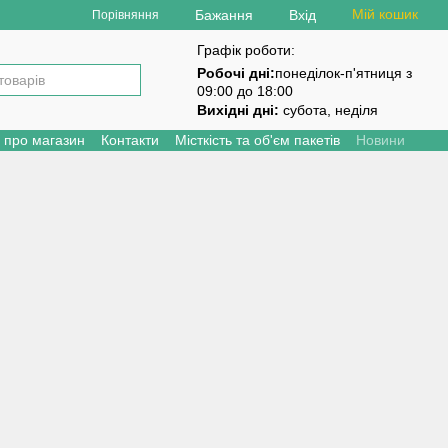
Мій кошик
Бажання
Вхід
Порівняння
Графік роботи:
Робочі дні:
понеділок-п'ятниця з
09:00 до 18:00
Вихідні дні:
субота, неділя
и про магазин
Контакти
Місткість та об'єм пакетів
Новини