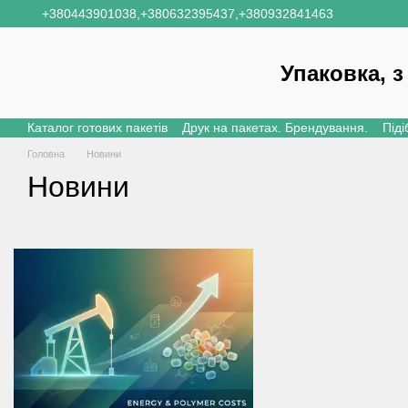
Перейти до основного контенту
+380443901038,
+380632395437,
+380932841463
Упаковка, з
Каталог готових пакетів
Друк на пакетах. Брендування.
Піді
Головна
Новини
Новини