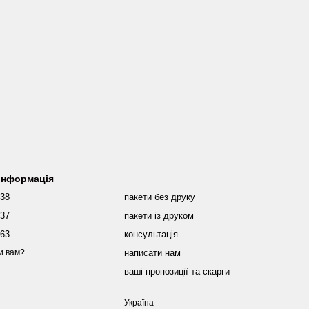
 інформація
038
пакети без друку
437
пакети із друком
463
консультація
написати нам
и вам?
ваші пропозиції та скарги
Україна