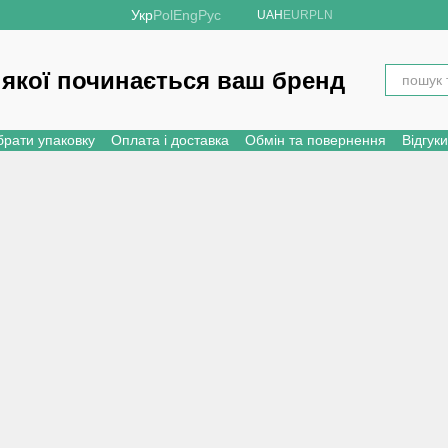
Укр
Pol
Eng
Рус
UAH
EUR
PLN
 якої починається ваш бренд
брати упаковку
Оплата і доставка
Обмін та повернення
Відгук