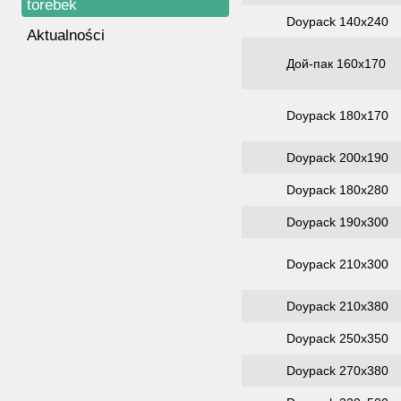
torebek
Doypack 140х240
Aktualności
Дой-пак 160х170
Doypack 180х170
Doypack 200х190
Doypack 180х280
Doypack 190х300
Doypack 210х300
Doypack 210х380
Doypack 250х350
Doypack 270х380