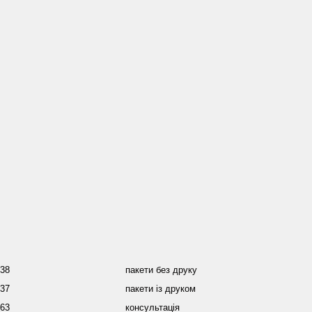
038
пакети без друку
437
пакети із друком
463
консультація