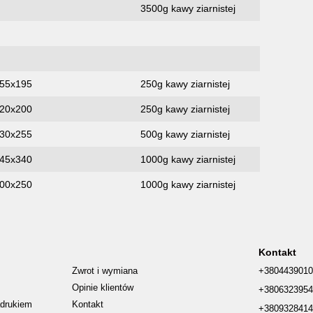
3500g kawy ziarnistej
155х195
250g kawy ziarnistej
120х200
250g kawy ziarnistej
 130х255
500g kawy ziarnistej
145х340
1000g kawy ziarnistej
200х250
1000g kawy ziarnistej
Kontakt
Zwrot i wymiana
+380443901
Opinie klientów
+380632395
drukiem
Kontakt
+380932841