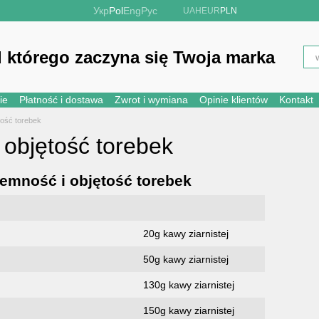
Укр
Pol
Eng
Рус
UAH
EUR
PLN
 którego zaczyna się Twoja marka
ie
Płatność i dostawa
Zwrot i wymiana
Opinie klientów
Kontakt
tość torebek
 objętość torebek
emność i objętość torebek
20g kawy ziarnistej
50g kawy ziarnistej
130g kawy ziarnistej
150g kawy ziarnistej