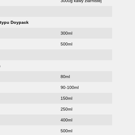
3000g kawy ziarnistej
 typu Doypack
300ml
500ml
m
80ml
90-100ml
150ml
250ml
400ml
500ml