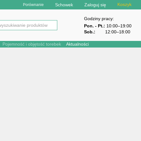
Koszyk
Schowek
Zaloguj się
Porównanie
Godziny pracy:
Pon. - Pt.:
10:00–19:00
Sob.:
12:00–18:00
Pojemność i objętość torebek
Aktualności