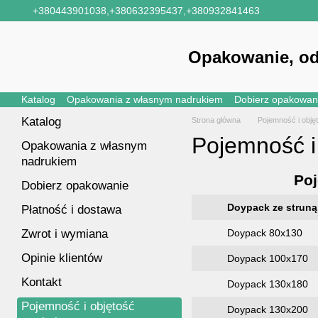
Przejdź do głównej treści
+380443901038,
+380632395437,
+380932841463
Opakowanie, od
Katalog
Opakowania z własnym nadrukiem
Dobierz opakowan
Katalog
Strona główna
Pojemność i obję
Pojemność i
Opakowania z własnym
nadrukiem
Poj
Dobierz opakowanie
Doypack ze struną
Płatność i dostawa
Zwrot i wymiana
Doypack 80х130
Opinie klientów
Doypack 100х170
Kontakt
Doypack 130х180
Pojemność i objętość
Doypack 130х200