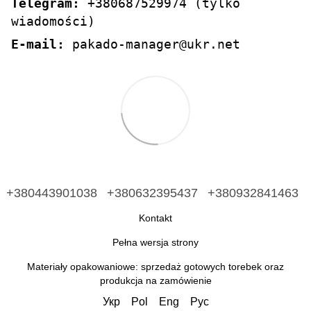
Telegram:
+380687529974 (tylko
wiadomości)
E-mail:
pakado-manager@ukr.net
+380443901038
+380632395437
+380932841463
Kontakt
Pełna wersja strony
Materiały opakowaniowe: sprzedaż gotowych torebek oraz
produkcja na zamówienie
Укр
Pol
Eng
Рус