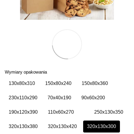
Wymiary opakowania
130х80х310
150х80х240
150х80х360
230х110х290
70х40х190
90х60х200
190х120х390
110х60х270
250х130х350
320х130х380
320х130х420
320х130х300