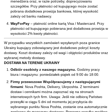
menedżera oraz, w razie potrzeby, doprecyzowaniu
szczegółów. Przy płatności od kupującego może zostać
pobrana dodatkowa prowizja bankowa, której wysokość
zależy od banku nadawcy.
WayForPay
– płatność online kartą Visa / Mastercard. Przy
płatności od kupującego pobierana jest dodatkowa prowizja w
wysokości 2% kwoty płatności.
W przypadku wszystkich zamówień wysyłanych poza granice
Ukrainy kupujący zobowiązany jest dodatkowo pokryć koszty
dostawy. Koszt dostawy zależy od wagi i objętości produktów oraz
wybranej metody dostawy.
DOSTAWA NA TERENIE UKRAINY
Odbiór osobisty z naszego magazynu.
Godziny pracy
biura i magazynu: poniedziałek-piątek od 9:00 do 18:00.
Firmy przewozowe Współpracujemy z następującymi
firmami
: Nova Poshta, Delivery, Ukrposhta. Z terminami
dostaw i cennikami można zapoznać się na stronach
internetowych tych firm. Uwaga: Jeśli nie odbiorą Państwo
przesyłki w ciągu 5 dni od momentu jej przybycia do
wybranego punktu Nova Poshta, zostanie ona automatycznie
zwrócona do magazynu dostawcy. Ponowna wysyłka możliwa