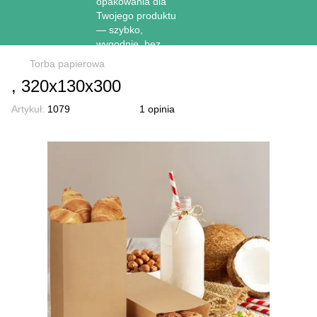
Torba papierowa
, 320х130х300
Artykuł:
1079
1 opinia