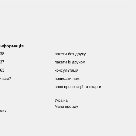
 інформація
038
пакети без друку
437
пакети із друком
463
консультація
написати нам
и вам?
ваші пропозиції та скарги
Україна
Мапа проїзду
ежах