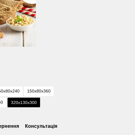
50х80х240
150х80х360
50
320х130х300
ернення
Консультація