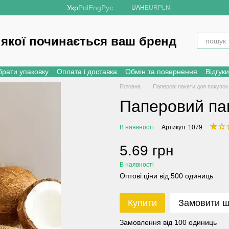
Укр
Pol
Eng
Рус
UAH
EUR
PLN
 якої починається ваш бренд
брати упаковку
Оплата і доставка
Обмін та повернення
Відгук
Головна
Паперові пакети для покупок
Паперовий па
В наявності
Артикул: 1079
5.69 грн
В наявності
Оптові ціни від 500 одиниць
Купити
Замовити 
Замовлення від 100 одиниць