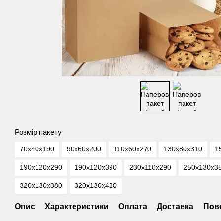
Розмір пакету
70х40х190
90х60х200
110х60х270
130х80х310
1
190х120х290
190х120х390
230х110х290
250х130х3
320х130х380
320х130х420
Опис
Характеристики
Оплата
Доставка
Пов