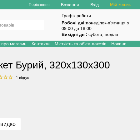
Мій кошик
Бажання
Вхід
Порівняння
Графік роботи:
Робочі дні:
понеділок-п'ятниця з
09:00 до 18:00
Вихідні дні:
субота, неділя
и про магазин
Контакти
Місткість та об'єм пакетів
Новини
кет Бурий, 320х130х300
1 відгук
швидко