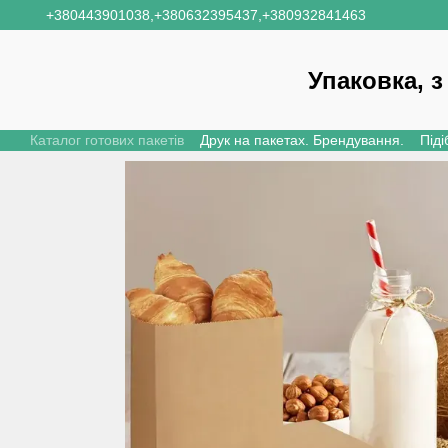
Перейти до основного контенту
+380443901038,
+380632395437,
+380932841463
Упаковка, з
Каталог готових пакетів
Друк на пакетах. Брендування.
Піді