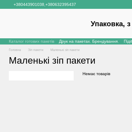
Перейти до основного контенту
+380443901038,
+380632395437
Упаковка, з
Каталог готових пакетів
Друк на пакетах. Брендування.
Піді
Головна
Зіп пакети
Маленькі зіп пакети
Маленькі зіп пакети
Немає товарів