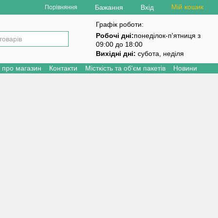
Мій кошик
Бажання
Вхід
Порівняння
Графік роботи:
Робочі дні:
понеділок-п'ятниця з
09:00 до 18:00
Вихідні дні:
субота, неділя
и про магазин
Контакти
Місткість та об'єм пакетів
Новини