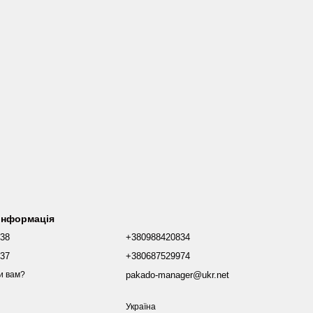
 інформація
038
+380988420834
437
+380687529974
pakado-manager@ukr.net
и вам?
Україна