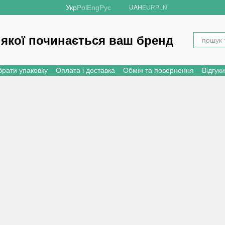
Укр
Pol
Eng
Рус
UAH
EUR
PLN
 якої починається ваш бренд
брати упаковку
Оплата і доставка
Обмін та повернення
Відгук