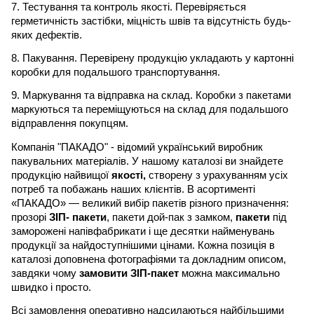
7. Тестування та контроль якості. Перевіряється
герметичність застібки, міцність швів та відсутність будь-
яких дефектів.
8. Пакування. Перевірену продукцію укладають у картонні
коробки для подальшого транспортування.
9. Маркування та відправка на склад. Коробки з пакетами
маркуються та переміщуються на склад для подальшого
відправлення покупцям.
Компанія "ПАКАДО" - відомий український виробник
пакувальних матеріалів. У нашому каталозі ви знайдете
продукцію найвищої
якості,
створену з урахуванням усіх
потреб та побажань наших клієнтів. В асортименті
«ПАКАДО» — великий вибір пакетів різного призначення:
прозорі
ЗІП- пакети
, пакети дой-пак з замком,
пакети
під
заморожені напівфабрикати і ще десятки найменувань
продукції за найдоступнішими цінами. Кожна позиція в
каталозі доповнена фотографіями та докладним описом,
завдяки чому
замовити ЗІП-пакет
можна максимально
швидко і просто.
Всі замовлення оперативно надсилаються найбільшими