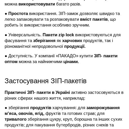
можна
використовувати
багато разів.
●
Простота
використання. ЗІП-замок дозволяє швидко та
легко запаковувати та розпаковувати
вміст пакетів
, що
робить їх використання особливо зручним.
● Універсальність.
Пакети zip lock
використовуються для
фасування та
зберігання
як
харчових
продуктів, так і
різноманітної непродовольчої
продукції.
● Доступність. У компанії «ПАКАДО» купити
ЗІП- пакети
оптом
можна за найнижчими
цінами.
Застосування ЗІП-пакетів
Практичні ЗІП- пакети в Україні
активно застосовуються в
різних сферах нашого життя, наприклад:
● зберігання
продуктів
харчування: для
заморожування
м'яса, овочів, ягід,
фруктів та готових страв; для
тривалого
зберігання цукру, круп, борошна та інших сухих
продуктів; для пакування бутербродів, різних снеків та