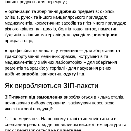
інших продуктів для перекусу.;
● організація та зберігання
дрібних
предметів: скріпок,
олівців, ручок та іншого канцелярського приладдя;
медикаментів, косметичних засобів та гігієнічного приладдя;
різного кріплення - цвяхів, болтів тощо; ниток, намистин,
ґудзиків та інших матеріалів для рукоділля;
ювелірних
прикрас тощо;
● професійна діяльність: у медицині — для зберігання та
транспортування медичних зразків, інструментів та
медикаментів; у хімічних лабораторіях – для зберігання
реагентів та зразків; у торгівлі - для пакування різних
дрібних
виробів,
запчастин,
одягу
і т.д.
Як виробляються ЗІП-пакети
ЗІП-пакети під замовлення
виробляються в кілька етапів,
починаючи з вибору сировини і закінчуючи перевіркою
якості готової продукції:
1. Полімеризація. На першому етапі етилен міститься в
спеціальні реактори, де під впливом високої температури та
тиску перетворюється на
поліетилен.