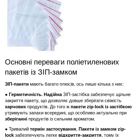
Основні переваги поліетиленових
пакетів із ЗІП-замком
ЗІП-пакети
мають багато плюсів, ось лише кілька з них:
●
Герметичність. Надійна
ЗІП-застібка забезпечує щільне
закриття пакету, що дозволяє довше зберігати свіжість
харчових
продуктів. До того ж
пакети zip-lock із застібкою
утримують запахи всередині, що особливо актуально при
зберіганні
продуктів із сильним ароматом.
● Тривалий
термін застосування. Пакети із замком zip-
lock
забезпечують легке
відкриття-закриття
, тому їх