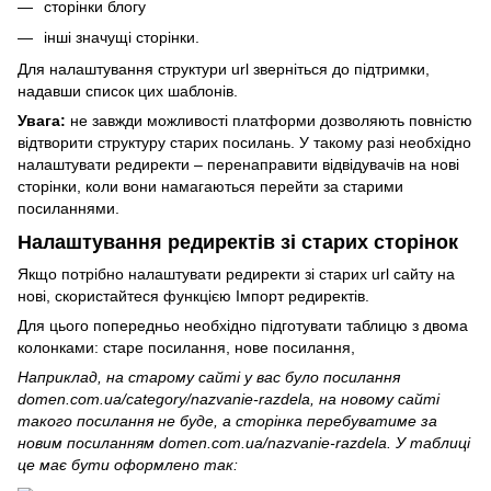
сторінки блогу
інші значущі сторінки.
Для налаштування структури url зверніться до підтримки,
надавши список цих шаблонів.
Увага:
не завжди можливості платформи дозволяють повністю
відтворити структуру старих посилань. У такому разі необхідно
налаштувати редиректи – перенаправити відвідувачів на нові
сторінки, коли вони намагаються перейти за старими
посиланнями.
Налаштування редиректів зі старих сторінок
Якщо потрібно налаштувати редиректи зі старих url сайту на
нові, скористайтеся функцією Імпорт редиректів.
Для цього попередньо необхідно підготувати таблицю з двома
колонками: старе посилання, нове посилання,
Наприклад, на старому сайті у вас було посилання
domen.com.ua/category/nazvanie-razdela, на новому сайті
такого посилання не буде, а сторінка перебуватиме за
новим посиланням domen.com.ua/nazvanie-razdela. У таблиці
це має бути оформлено так: