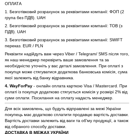
ОПЛАТА
1. Безготівковий розрахунок за реквізитами компанії: ФОП (2
група без ПДВ). UAH
2. Безготівковий розрахунок за реквізитами компанії: ТОВ (з
ПДВ). UAH
3. Безготівковий розрахунок за реквізитами компанії: SWIFT
переказ. EUR / PLN
Реквізити надійдуть вам через Viber / Telegram/ SMS після того,
як наш менеджер перевірить ваше замовлення та за
необхідністю уточніть у вас деталі замовлення. При оплаті з
покупця може стягуватися додаткова банковська комісія, сума
якої залежить від банку відравника.
4. WayForPay
- онлайн оплата карткою Visa / Mastercard. При
оплаті із покупця додатково стягується комісія у розмірі 2% від
суми оплати. Посилання на оплату надасть менеджер.
Для всіх замовлень, що будуть відправлені за межі України
покупець має додатково сплатити продавцю вартість доставки.
Вартість доставки залежить від ваги та об'му продукції, а також
від обраного способу доставки.
ДОСТАВКА В МЕЖАХ УКРАЇНИ