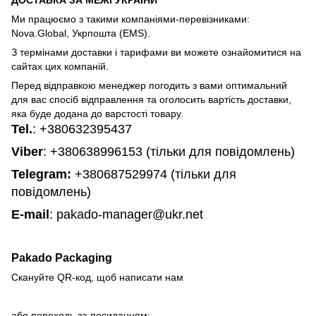
Ми працюємо з такими компаніями-перевізниками:
Nova.Global, Укрпошта (EMS).
З термінами доставки і тарифами ви можете ознайомитися на
сайтах цих компаній.
Перед відправкою менеджер погодить з вами оптимальний
для вас спосіб відправлення та оголосить вартість доставки,
яка буде додана до варстості товару.
Tel.
:
+380632395437
Viber
: +380638996153 (тільки для повідомлень)
Telegram
:
+380687529974 (тільки для
повідомлень)
E-mail
: pakado-manager@ukr.net
Pakado Packaging
Скануйте QR-код, щоб написати нам
або переходь за посиланням: