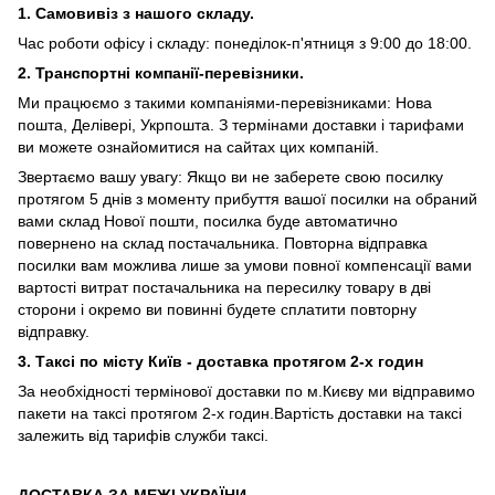
1. Самовивіз з нашого складу.
Час роботи офісу і складу: понеділок-п'ятниця з 9:00 до 18:00.
2. Транспортні компанії-перевізники.
Ми працюємо з такими компаніями-перевізниками: Нова
пошта, Делівері, Укрпошта. З термінами доставки і тарифами
ви можете ознайомитися на сайтах цих компаній.
Звертаємо вашу увагу: Якщо ви не заберете свою посилку
протягом 5 днів з моменту прибуття вашої посилки на обраний
вами склад Нової пошти, посилка буде автоматично
повернено на склад постачальника. Повторна відправка
посилки вам можлива лише за умови повної компенсації вами
вартості витрат постачальника на пересилку товару в дві
сторони і окремо ви повинні будете сплатити повторну
відправку.
3. Таксі по місту Київ - доставка протягом 2-х годин
За необхідності термінової доставки по м.Києву ми відправимо
пакети на таксі протягом 2-х годин.Вартість доставки на таксі
залежить від тарифів служби таксі.
ДОСТАВКА ЗА МЕЖІ УКРАЇНИ