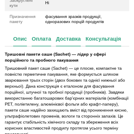
Заокруглені
Ні
кути
Призначення
фасування зразків продукції,
пакету
одноразових порцій продуктів
Опис
Оплата
Доставка
Консультація
Тришовні пакети саше (Sachet) — лідер у сфері
порційного та пробного пакування
Тришовний пакет саше (Sachet) — це плоске, компактне та
повністю герметичне пакування, яке формується шляхом
зварювання трьох сторін (двох бокових та однієї нижньої або
верхньої). Дана конструкція є еталоном для фасування
порційної, штучної та пробної продукції (пробників). Завдяки
використанню багатошарових бар'єрних матеріалів (комбінації
PET, поліетилену, алюмінієвої фольги або крафт-паперу),
пакети саше надійно захищають вміст від проникнення кисню,
ультрафіолетових променів, вологи та сторонніх запахів. Це
гарантує стабільність хімічного складу та збереження всіх
корисних властивостей продукту протягом усього терміну
придатності.