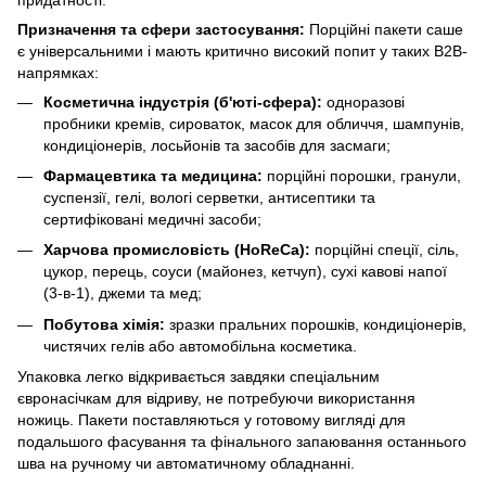
Призначення та сфери застосування:
Порційні пакети саше
є універсальними і мають критично високий попит у таких B2B-
напрямках:
Косметична індустрія (б'юті-сфера):
одноразові
пробники кремів, сироваток, масок для обличчя, шампунів,
кондиціонерів, лосьйонів та засобів для засмаги;
Фармацевтика та медицина:
порційні порошки, гранули,
суспензії, гелі, вологі серветки, антисептики та
сертифіковані медичні засоби;
Харчова промисловість (HoReCa):
порційні спеції, сіль,
цукор, перець, соуси (майонез, кетчуп), сухі кавові напої
(3-в-1), джеми та мед;
Побутова хімія:
зразки пральних порошків, кондиціонерів,
чистячих гелів або автомобільна косметика.
Упаковка легко відкривається завдяки спеціальним
євронасічкам для відриву, не потребуючи використання
ножиць. Пакети поставляються у готовому вигляді для
подальшого фасування та фінального запаювання останнього
шва на ручному чи автоматичному обладнанні.