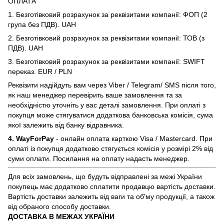
ОПЛАТА
1. Безготівковий розрахунок за реквізитами компанії: ФОП (2
група без ПДВ). UAH
2. Безготівковий розрахунок за реквізитами компанії: ТОВ (з
ПДВ). UAH
3. Безготівковий розрахунок за реквізитами компанії: SWIFT
переказ. EUR / PLN
Реквізити надійдуть вам через Viber / Telegram/ SMS після того,
як наш менеджер перевірить ваше замовлення та за
необхідністю уточніть у вас деталі замовлення. При оплаті з
покупця може стягуватися додаткова банковська комісія, сума
якої залежить від банку відравника.
4. WayForPay
- онлайн оплата карткою Visa / Mastercard. При
оплаті із покупця додатково стягується комісія у розмірі 2% від
суми оплати. Посилання на оплату надасть менеджер.
Для всіх замовлень, що будуть відправлені за межі України
покупець має додатково сплатити продавцю вартість доставки.
Вартість доставки залежить від ваги та об'му продукції, а також
від обраного способу доставки.
ДОСТАВКА В МЕЖАХ УКРАЇНИ