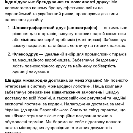
Індивідуальне брендування та можливості друку:
Ми
допомагаємо вашому бренду ефективно вийти на
європейський та український ринки, пропонуючи два типи
нанесення дизайну:
Шовкотрафаретний друк (шовкографія)
— оптимальне
рішення для стартапів, випуску тестових партій косметики
або лімітованих серій пробників (малі тиражі). Забезпечує
високу яскравість та стійкість логотипу на готових пакетах.
Флексодрук
— ідеальний вибір для промислових тиражів
та масштабного виробництва. Забезпечує бездоганну
якість повноколірного друку та найнижчу собівартість
одиниці пакування.
Швидка міжнародна доставка за межі України:
Ми повністю
інтегровані в систему міжнародної логістики. Наша компанія
забезпечує оперативне відвантаження замовлень і швидку
доставку по всій Україні, а також здійснює регулярні та надійні
експортні поставки за кордон. Налагоджена доставка за межі
України (до країн Європейського Союзу та світу) гарантує, що
ваш бізнес отримає якісне порційне пакування точно в
обумовлені терміни. Ми беремо на себе підготовку повного
пакета міжнародних супровідних та митних документів.