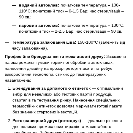
водяний автоклав:
початкова температура – 100-
110°C; початковий тиск – 0-1,5 Бар; час стерилізації –
90 хв.;
паровий автоклав:
початкова температура – 130°C;
початковий тиск – 2-2,5 Бар; час стерилізації – 90 хв.
Температура запаювання шва:
150-180°C (залежить від
часу запаювання).
Професійне брендування та можливості друку:
Зважаючи
на екстремальні умови термічної обробки в автоклавах,
нанесення дизайну на прозорі реторт-пакети потребує
використання технологій, стійких до температурних
навантажень:
Брендування за допомогою етикеток
— оптимальний
вибір для невеликих або тестових партій продукції,
стартапів та тестування ринку. Нанесення спеціальних
термостійких етикеток дозволяє маркувати готові пакети
без значних стартових інвестицій.
Ротогравюрний друк (ротодрук)
— ідеальне рішення
для великих промислових тиражів та масштабного
виробництва. Забезпечує бездоганну повноколірну якість