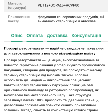
Матеріал
РЕТ12+BOPA15+RCPP80
(структура)
Призначення
фасування консервованих продуктів, які
пакету
вимагають стерилізацію в автоклаві
Опис
Оплата
Доставка
Консультація
Прозорі реторт-пакети — надійне стандартне пакування
для автоклавування з повною візуалізацією вмісту
Прозорі реторт-пакети — це міцне, високотехнологічне та
повністю герметичне рішення у сфері гнучкого промислового
пакування, створене для продуктів, які проходять фінальну
термічну стерилізацію під високим тиском. Головна
особливість цієї моделі — використання спеціальних
багатошарових термостійких бар'єрних плівок (на базі
орієнтованого поліаміду та ретортного поліпропілену), які
виготовлені без металізованого шару. Така структура
забезпечує пакету 100% прозорість та ідеальний глянець,
дозволяючи споживачеві повністю оцінити привабливий
зовнішній вигляд, свіжість та консистенцію готової страви