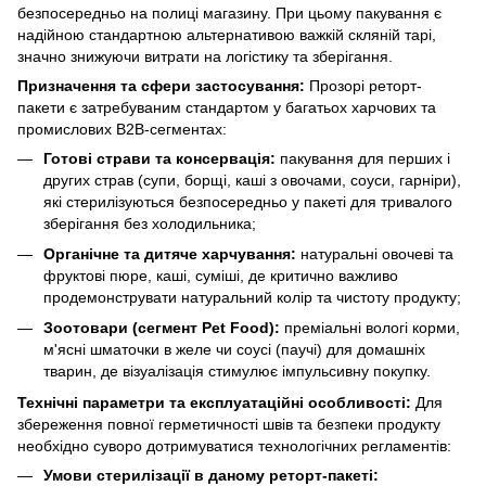
безпосередньо на полиці магазину. При цьому пакування є
надійною стандартною альтернативою важкій скляній тарі,
значно знижуючи витрати на логістику та зберігання.
Призначення та сфери застосування:
Прозорі реторт-
пакети є затребуваним стандартом у багатьох харчових та
промислових B2B-сегментах:
Готові страви та консервація:
пакування для перших і
других страв (супи, борщі, каші з овочами, соуси, гарніри),
які стерилізуються безпосередньо у пакеті для тривалого
зберігання без холодильника;
Органічне та дитяче харчування:
натуральні овочеві та
фруктові пюре, каші, суміші, де критично важливо
продемонструвати натуральний колір та чистоту продукту;
Зоотовари (сегмент Pet Food):
преміальні вологі корми,
м'ясні шматочки в желе чи соусі (паучі) для домашніх
тварин, де візуалізація стимулює імпульсивну покупку.
Технічні параметри та експлуатаційні особливості:
Для
збереження повної герметичності швів та безпеки продукту
необхідно суворо дотримуватися технологічних регламентів:
Умови стерилізації в даному реторт-пакеті: