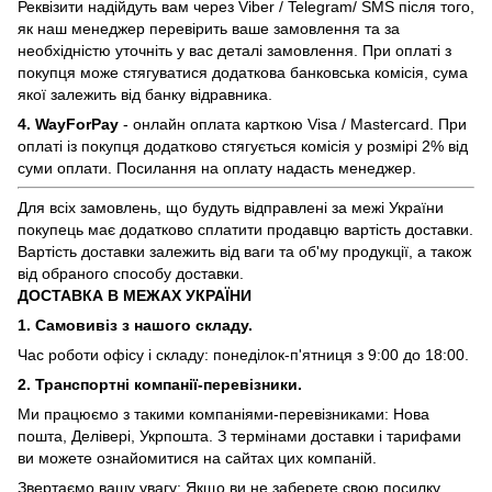
Реквізити надійдуть вам через Viber / Telegram/ SMS після того,
як наш менеджер перевірить ваше замовлення та за
необхідністю уточніть у вас деталі замовлення. При оплаті з
покупця може стягуватися додаткова банковська комісія, сума
якої залежить від банку відравника.
4. WayForPay
- онлайн оплата карткою Visa / Mastercard. При
оплаті із покупця додатково стягується комісія у розмірі 2% від
суми оплати. Посилання на оплату надасть менеджер.
Для всіх замовлень, що будуть відправлені за межі України
покупець має додатково сплатити продавцю вартість доставки.
Вартість доставки залежить від ваги та об'му продукції, а також
від обраного способу доставки.
ДОСТАВКА В МЕЖАХ УКРАЇНИ
1. Самовивіз з нашого складу.
Час роботи офісу і складу: понеділок-п'ятниця з 9:00 до 18:00.
2. Транспортні компанії-перевізники.
Ми працюємо з такими компаніями-перевізниками: Нова
пошта, Делівері, Укрпошта. З термінами доставки і тарифами
ви можете ознайомитися на сайтах цих компаній.
Звертаємо вашу увагу: Якщо ви не заберете свою посилку