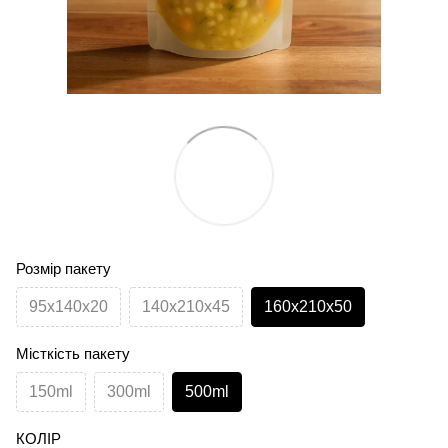
Розмір пакету
95х140х20
140х210х45
160х210х50
Місткість пакету
150ml
300ml
500ml
КОЛІР