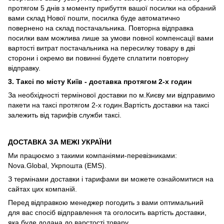
протягом 5 днів з моменту прибуття вашої посилки на обраний
вами склад Нової пошти, посилка буде автоматично
повернено на склад постачальника. Повторна відправка
посилки вам можлива лише за умови повної компенсації вами
вартості витрат постачальника на пересилку товару в дві
сторони і окремо ви повинні будете сплатити повторну
відправку.
3. Таксі по місту Київ - доставка протягом 2-х годин
За необхідності термінової доставки по м.Києву ми відправимо
пакети на таксі протягом 2-х годин.Вартість доставки на таксі
залежить від тарифів служби таксі.
ДОСТАВКА ЗА МЕЖІ УКРАЇНИ
Ми працюємо з такими компаніями-перевізниками:
Nova.Global, Укрпошта (EMS).
З термінами доставки і тарифами ви можете ознайомитися на
сайтах цих компаній.
Перед відправкою менеджер погодить з вами оптимальний
для вас спосіб відправлення та оголосить вартість доставки,
яка буде додана до варстості товару.