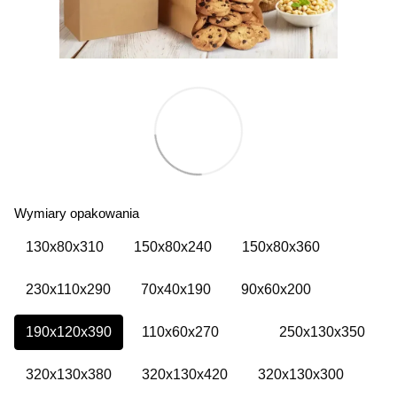
Wymiary opakowania
130х80х310
150х80х240
150х80х360
230х110х290
70х40х190
90х60х200
190х120х390
110х60х270
250х130х350
320х130х380
320х130х420
320х130х300