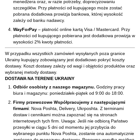
menedżera oraz, w razie potrzeby, doprecyzowaniu
szczegółów. Przy płatności od kupującego może zostać
pobrana dodatkowa prowizja bankowa, której wysokość
zależy od banku nadawcy.
WayForPay
– płatność online kartą Visa / Mastercard. Przy
płatności od kupującego pobierana jest dodatkowa prowizja w
wysokości 2% kwoty płatności.
W przypadku wszystkich zamówień wysyłanych poza granice
Ukrainy kupujący zobowiązany jest dodatkowo pokryć koszty
dostawy. Koszt dostawy zależy od wagi i objętości produktów oraz
wybranej metody dostawy.
DOSTAWA NA TERENIE UKRAINY
Odbiór osobisty z naszego magazynu.
Godziny pracy
biura i magazynu: poniedziałek-piątek od 9:00 do 18:00.
Firmy przewozowe Współpracujemy z następującymi
firmami
: Nova Poshta, Delivery, Ukrposhta. Z terminami
dostaw i cennikami można zapoznać się na stronach
internetowych tych firm. Uwaga: Jeśli nie odbiorą Państwo
przesyłki w ciągu 5 dni od momentu jej przybycia do
wybranego punktu Nova Poshta, zostanie ona automatycznie
zwrócona do magazynu dostawcy. Ponowna wysyłka możliwa