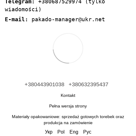
Telegram:
+380687529974 (tylko
wiadomości)
E-mail:
pakado-manager@ukr.net
+380443901038
+380632395437
Kontakt
Pełna wersja strony
Materiały opakowaniowe: sprzedaż gotowych torebek oraz
produkcja na zamówienie
Укр
Pol
Eng
Рус