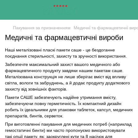
Пакування за призначенням
Медичні та фармацевтичні вир
Медичні та фармацевтичні вироби
Наші металізовані пласкі пакети саше - це бездоганне
поєднання стерильності, захисту та зручності використання.
Забезпечте максимальний захист вашого медичного або
фармацевтичного продукту завдяки нашим пакетам саше.
Металізована конструкція не лише зберігає вміст від впливу
світла, вологи та забруднень, а й додає продукту додаткового
захисту від зовнішніх факторів.
Пакети САШЕ забезпечують надійне утримання вмісту,
забезпечуючи повну герметичність. Їх компактний дизайн
робить їх ідеальними для упаковки таблеток, капсул, медичних
препаратів, бинтів, серветок.
При виготовленні пакування для медичних потреб (наприклад
гемостатичні бинти) ми часто пропонуємо використовувати
такі опції пакету, як: заокруглені кути та 8 насічок для