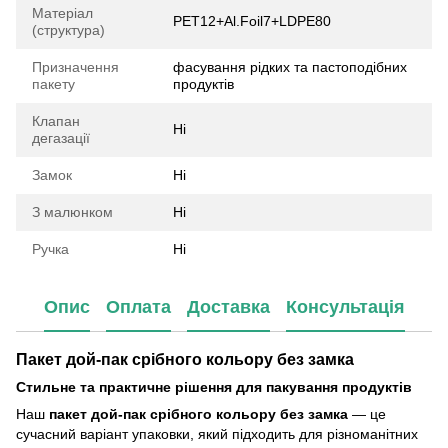
Матеріал
PET12+Al.Foil7+LDPE80
(структура)
Призначення
фасування рідких та пастоподібних
пакету
продуктів
Клапан
Ні
дегазації
Замок
Ні
З малюнком
Ні
Ручка
Ні
Опис
Оплата
Доставка
Консультація
Пакет дой-пак срібного кольору без замка
Стильне та практичне рішення для пакування продуктів
Наш
пакет дой-пак срібного кольору без замка
— це
сучасний варіант упаковки, який підходить для різноманітних