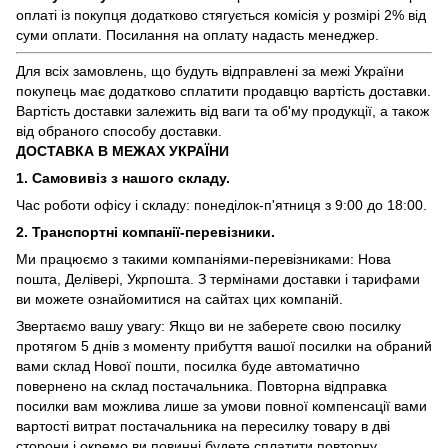
оплаті із покупця додатково стягується комісія у розмірі 2% від
суми оплати. Посилання на оплату надасть менеджер.
Для всіх замовлень, що будуть відправлені за межі України
покупець має додатково сплатити продавцю вартість доставки.
Вартість доставки залежить від ваги та об'му продукції, а також
від обраного способу доставки.
ДОСТАВКА В МЕЖАХ УКРАЇНИ
1. Самовивіз з нашого складу.
Час роботи офісу і складу: понеділок-п'ятниця з 9:00 до 18:00.
2. Транспортні компанії-перевізники.
Ми працюємо з такими компаніями-перевізниками: Нова
пошта, Делівері, Укрпошта. З термінами доставки і тарифами
ви можете ознайомитися на сайтах цих компаній.
Звертаємо вашу увагу: Якщо ви не заберете свою посилку
протягом 5 днів з моменту прибуття вашої посилки на обраний
вами склад Нової пошти, посилка буде автоматично
повернено на склад постачальника. Повторна відправка
посилки вам можлива лише за умови повної компенсації вами
вартості витрат постачальника на пересилку товару в дві
сторони і окремо ви повинні будете сплатити повторну