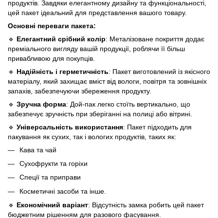
продуктів. Завдяки елегантному дизайну та функціональності,
цей пакет ідеальний для представлення вашого товару.
Основні переваги пакета:
🔹
Елегантний срібний колір
: Металізоване покриття додає
преміального вигляду вашій продукції, роблячи її більш
привабливою для покупців.
🔹
Надійність і герметичність
: Пакет виготовлений із якісного
матеріалу, який захищає вміст від вологи, повітря та зовнішніх
запахів, забезпечуючи збереження продукту.
🔹
Зручна форма
: Дой-пак легко стоїть вертикально, що
забезпечує зручність при зберіганні на полиці або вітрині.
🔹
Універсальність використання
: Пакет підходить для
пакування як сухих, так і вологих продуктів, таких як:
Кава та чай
Сухофрукти та горіхи
Спеції та приправи
Косметичні засоби та інше.
🔹
Економічний варіант
: Відсутність замка робить цей пакет
бюджетним рішенням для разового фасування.