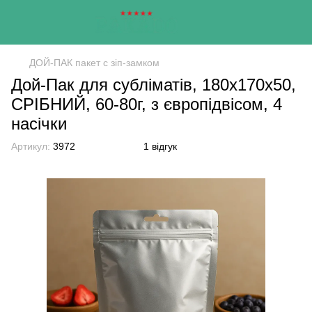
ДОЙ-ПАК пакет с зіп-замком
Дой-Пак для субліматів, 180х170х50,
СРІБНИЙ, 60-80г, з європідвісом, 4
насічки
Артикул:
3972
1 відгук