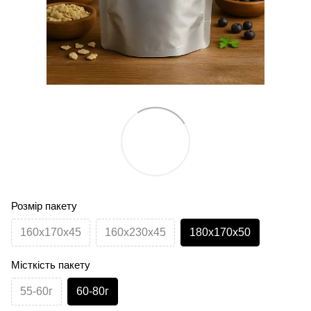
Розмір пакету
160х170х45
160х230х45
180х170х50
Місткість пакету
55-60г
60-80г