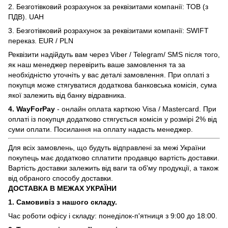
2. Безготівковий розрахунок за реквізитами компанії: ТОВ (з
ПДВ). UAH
3. Безготівковий розрахунок за реквізитами компанії: SWIFT
переказ. EUR / PLN
Реквізити надійдуть вам через Viber / Telegram/ SMS після того,
як наш менеджер перевірить ваше замовлення та за
необхідністю уточніть у вас деталі замовлення. При оплаті з
покупця може стягуватися додаткова банковська комісія, сума
якої залежить від банку відравника.
4. WayForPay
- онлайн оплата карткою Visa / Mastercard. При
оплаті із покупця додатково стягується комісія у розмірі 2% від
суми оплати. Посилання на оплату надасть менеджер.
Для всіх замовлень, що будуть відправлені за межі України
покупець має додатково сплатити продавцю вартість доставки.
Вартість доставки залежить від ваги та об'му продукції, а також
від обраного способу доставки.
ДОСТАВКА В МЕЖАХ УКРАЇНИ
1. Самовивіз з нашого складу.
Час роботи офісу і складу: понеділок-п'ятниця з 9:00 до 18:00.