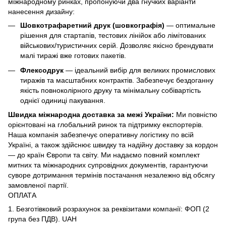
міжнародному ринках, пропонуючи два гнучких варіанти
нанесення дизайну:
Шовкотрафаретний друк (шовкографія)
— оптимальне
рішення для стартапів, тестових лінійок або лімітованих
військових/туристичних серій. Дозволяє якісно брендувати
малі тиражі вже готових пакетів.
Флексодрук
— ідеальний вибір для великих промислових
тиражів та масштабних контрактів. Забезпечує бездоганну
якість повноколірного друку та мінімальну собівартість
однієї одиниці пакування.
Швидка міжнародна доставка за межі України:
Ми повністю
орієнтовані на глобальний ринок та підтримку експортерів.
Наша компанія забезпечує оперативну логістику по всій
Україні, а також здійснює швидку та надійну доставку за кордон
— до країн Європи та світу. Ми надаємо повний комплект
митних та міжнародних супровідних документів, гарантуючи
суворе дотримання термінів постачання незалежно від обсягу
замовленої партії.
ОПЛАТА
1. Безготівковий розрахунок за реквізитами компанії: ФОП (2
група без ПДВ). UAH