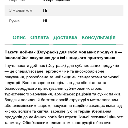
З малюнком
Ні
Ручка
Ні
Опис
Оплата
Доставка
Консультація
Пакети дой-пак (Doy-pack) для сублімованих продуктів —
інноваційне пакування для їжі швидкого приготування
Гнучкі пакети дой-пак (Doy-pack) для сублімованих продуктів
— це спеціалізоване, ергономічне та високобар'єрне
пакування, розроблене за найвищими стандартами харчової
індустрії. Воно створене спеціально для зберігання та
безпосереднього приготування сублімованих страв,
туристичного харчування, армійських раціонів та сухих пайків.
Завдяки посиленій багатошаровій структурі з металізованим
або алюмінієвим шаром, пакування надійно захищає вміст від
кисню, вологи та світла, забезпечуючи термін зберігання
продуктів до декількох років без втрати їхньої поживної цінності
та смаку. Обов'язковим елементом конструкції є безпечні