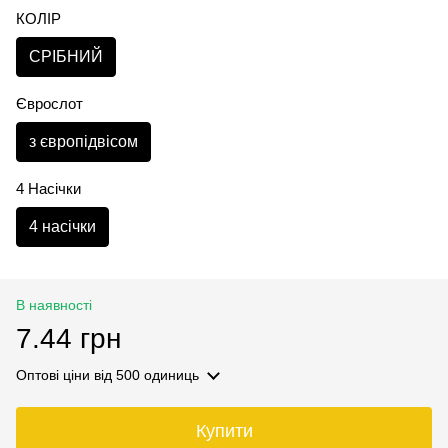
КОЛІР
СРІБНИЙ
Єврослот
з європідвісом
4 Насічки
4 насічки
В наявності
7.44 грн
Оптові ціни
від 500 одиниць
Купити