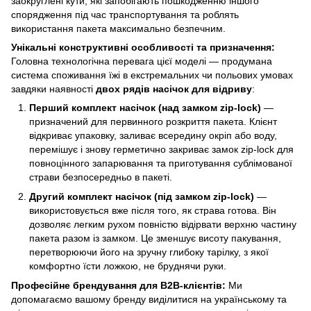
заокруглені кути, які запобігають пошкодженню іншого
спорядження під час транспортування та роблять
використання пакета максимально безпечним.
Унікальні конструктивні особливості та призначення:
Головна технологічна перевага цієї моделі — продумана
система споживання їжі в екстремальних чи польових умовах
завдяки наявності
двох рядів насічок для відриву
:
Перший комплект насічок (над замком zip-lock)
—
призначений для первинного розкриття пакета. Клієнт
відкриває упаковку, заливає всередину окріп або воду,
перемішує і знову герметично закриває замок zip-lock для
повноцінного запарювання та приготування сублімованої
страви безпосередньо в пакеті.
Другий комплект насічок (під замком zip-lock)
—
використовується вже після того, як страва готова. Він
дозволяє легким рухом повністю відірвати верхню частину
пакета разом із замком. Це зменшує висоту пакування,
перетворюючи його на зручну глибоку тарілку, з якої
комфортно їсти ложкою, не бруднячи руки.
Професійне брендування для B2B-клієнтів:
Ми
допомагаємо вашому бренду виділитися на українському та