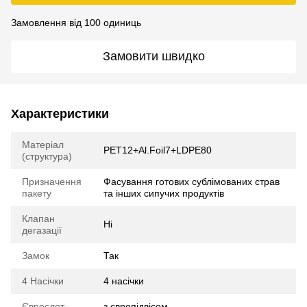
Замовлення від 100 одиниць
Замовити швидко
Характеристики
Матеріал
PET12+Al.Foil7+LDPE80
(структура)
Призначення
Фасування готових сублімованих страв
пакету
та інших сипучих продуктів
Клапан
Ні
дегазації
Замок
Так
4 Насічки
4 насічки
Єврослот
з європідвісом