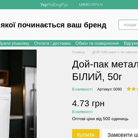
Укр
Pol
Eng
Рус
UAH
EUR
PLN
 якої починається ваш бренд
брати упаковку
Оплата і доставка
Обмін та повернення
Відгук
Головна
ДОЙ-ПАК пакет с зіп-замком
Дой-пак метал
БІЛИЙ, 50г
В наявності
Артикул: 0090
4.73 грн
В наявності
Оптові ціни від 500 одиниць
Купити
Замовити 