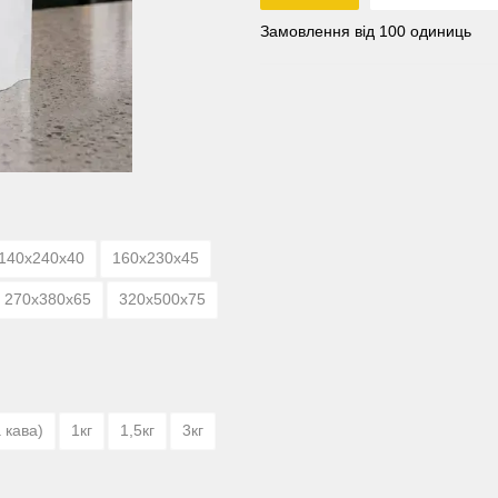
Замовлення від 100 одиниць
140х240х40
160х230х45
270х380х65
320х500х75
 кава)
1кг
1,5кг
3кг