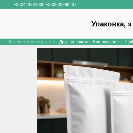
Перейти до основного контенту
+380443901038,
+380632395437
Упаковка, з
Каталог готових пакетів
Друк на пакетах. Брендування.
Піді