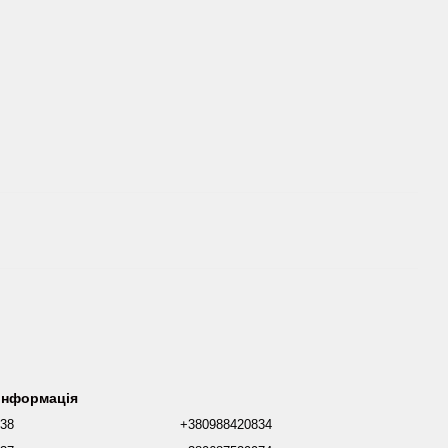
 інформація
038
+380988420834