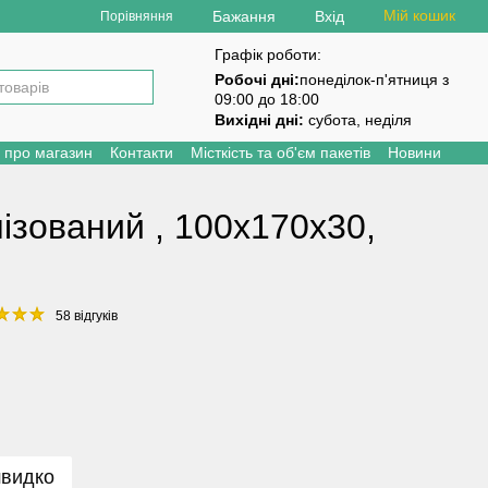
Мій кошик
Бажання
Вхід
Порівняння
Графік роботи:
Робочі дні:
понеділок-п'ятниця з
09:00 до 18:00
Вихідні дні:
субота, неділя
и про магазин
Контакти
Місткість та об'єм пакетів
Новини
ізований , 100х170х30,
58 відгуків
швидко