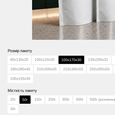
Розмір пакету
80х130х20
100х120х30
130х200х32
100х170х30
180х280х45
210х300х55
210х380х55
250х350х50
100х150х30
Місткість пакету
20г
150г
250г
300г
500г
500г (розчинна
50г
30г