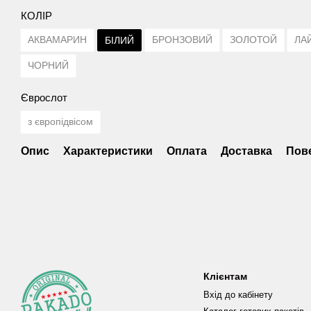
КОЛІР
АКВАМАРИН
БРОНЗОВИЙ
ЗОЛОТОЙ
ЛА
БІЛИЙ
ЧОРНИЙ
Єврослот
з європідвісом
Опис
Характеристики
Оплата
Доставка
Пов
Клієнтам
Вхід до кабінету