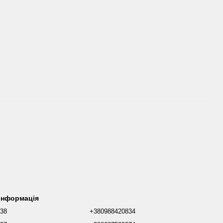
 інформація
038
+380988420834