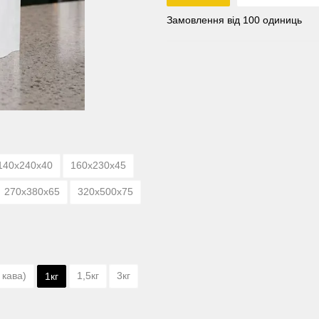
Замовлення від 100 одиниць
140х240х40
160х230х45
270х380х65
320х500х75
 кава)
1,5кг
3кг
1кг