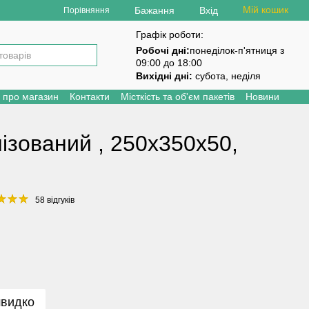
Мій кошик
Бажання
Вхід
Порівняння
Графік роботи:
Робочі дні:
понеділок-п'ятниця з
09:00 до 18:00
Вихідні дні:
субота, неділя
и про магазин
Контакти
Місткість та об'єм пакетів
Новини
ізований , 250х350х50,
58 відгуків
швидко