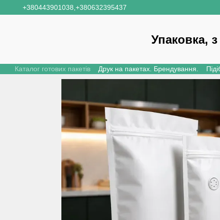
Перейти до основного контенту
+380443901038,
+380632395437
Упаковка, з
Каталог готових пакетів
Друк на пакетах. Брендування.
Піді