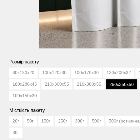
Розмір пакету
80х130х20
100х120х30
100х170х30
130х200х32
180х280х45
210х300х55
210х380х55
250х350х50
100х150х30
Місткість пакету
20г
50г
150г
250г
300г
500г
500г (розчинна
30г