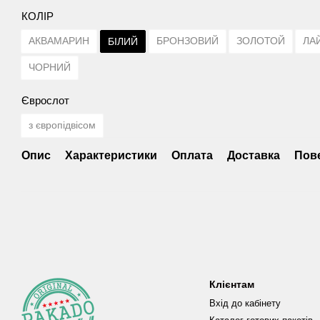
КОЛІР
АКВАМАРИН
БРОНЗОВИЙ
ЗОЛОТОЙ
ЛА
БІЛИЙ
ЧОРНИЙ
Єврослот
з європідвісом
Опис
Характеристики
Оплата
Доставка
Пов
Клієнтам
Вхід до кабінету