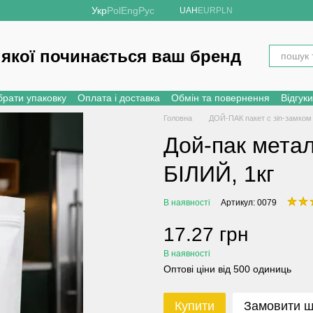
Укр
Pol
Eng
Рус
UAH
EUR
PLN
 якої починається ваш бренд
брати упаковку
Оплата і доставка
Обмін та повернення
Відгук
Головна
ДОЙ-ПАК пакет с зіп-замком
Дой-пак метал
БІЛИЙ, 1кг
В наявності
Артикул: 0079
17.27 грн
В наявності
Оптові ціни від 500 одиниць
Купити
Замовити 