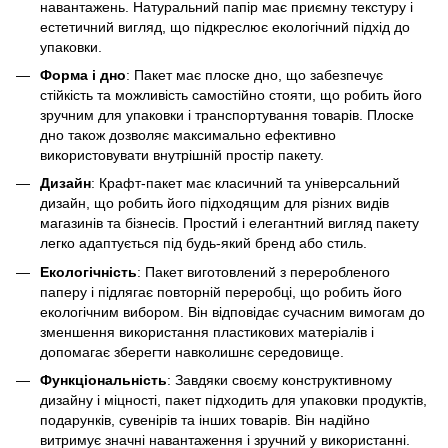
навантажень. Натуральний папір має приємну текстуру і
естетичний вигляд, що підкреслює екологічний підхід до
упаковки.
Форма і дно
: Пакет має плоске дно, що забезпечує
стійкість та можливість самостійно стояти, що робить його
зручним для упаковки і транспортування товарів. Плоске
дно також дозволяє максимально ефективно
використовувати внутрішній простір пакету.
Дизайн
: Крафт-пакет має класичний та універсальний
дизайн, що робить його підходящим для різних видів
магазинів та бізнесів. Простий і елегантний вигляд пакету
легко адаптується під будь-який бренд або стиль.
Екологічність
: Пакет виготовлений з переробленого
паперу і підлягає повторній переробці, що робить його
екологічним вибором. Він відповідає сучасним вимогам до
зменшення використання пластикових матеріалів і
допомагає зберегти навколишнє середовище.
Функціональність
: Завдяки своєму конструктивному
дизайну і міцності, пакет підходить для упаковки продуктів,
подарунків, сувенірів та інших товарів. Він надійно
витримує значні навантаження і зручний у використанні.