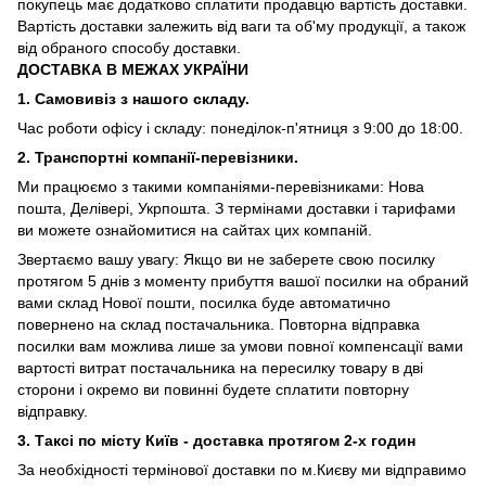
покупець має додатково сплатити продавцю вартість доставки.
Вартість доставки залежить від ваги та об'му продукції, а також
від обраного способу доставки.
ДОСТАВКА В МЕЖАХ УКРАЇНИ
1. Самовивіз з нашого складу.
Час роботи офісу і складу: понеділок-п'ятниця з 9:00 до 18:00.
2. Транспортні компанії-перевізники.
Ми працюємо з такими компаніями-перевізниками: Нова
пошта, Делівері, Укрпошта. З термінами доставки і тарифами
ви можете ознайомитися на сайтах цих компаній.
Звертаємо вашу увагу: Якщо ви не заберете свою посилку
протягом 5 днів з моменту прибуття вашої посилки на обраний
вами склад Нової пошти, посилка буде автоматично
повернено на склад постачальника. Повторна відправка
посилки вам можлива лише за умови повної компенсації вами
вартості витрат постачальника на пересилку товару в дві
сторони і окремо ви повинні будете сплатити повторну
відправку.
3. Таксі по місту Київ - доставка протягом 2-х годин
За необхідності термінової доставки по м.Києву ми відправимо