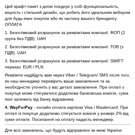
Цей крафт-пакет з дном поєднує у собі функціональність,
міцність і стильний дизайн, що робить його ідеальним вибором
для будь-яких покупок або як частину вашого брендингу.
ОПЛАТА
1. Безготівковий розрахунок за реквізитами компанії: ФОП (2
група без ПДВ). UAH
2. Безготівковий розрахунок за реквізитами компанії: ТОВ (з
ПДВ). UAH
3. Безготівковий розрахунок за реквізитами компанії: SWIFT
переказ. EUR / PLN
Реквізити надійдуть вам через Viber / Telegram/ SMS після того,
як наш менеджер перевірить ваше замовлення та за
необхідністю уточніть у вас деталі замовлення. При оплаті з
покупця може стягуватися додаткова банковська комісія, сума
якої залежить від банку відравника.
4. WayForPay
- онлайн оплата карткою Visa / Mastercard. При
оплаті із покупця додатково стягується комісія у розмірі 2% від
суми оплати. Посилання на оплату надасть менеджер.
Для всіх замовлень, що будуть відправлені за межі України