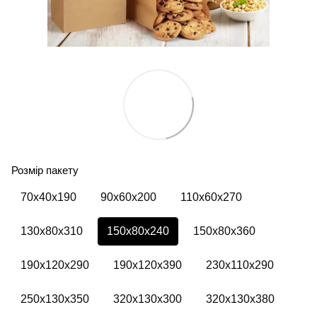
Розмір пакету
70х40х190
90х60х200
110х60х270
130х80х310
150х80х240
150х80х360
190х120х290
190х120х390
230х110х290
250х130х350
320х130х300
320х130х380