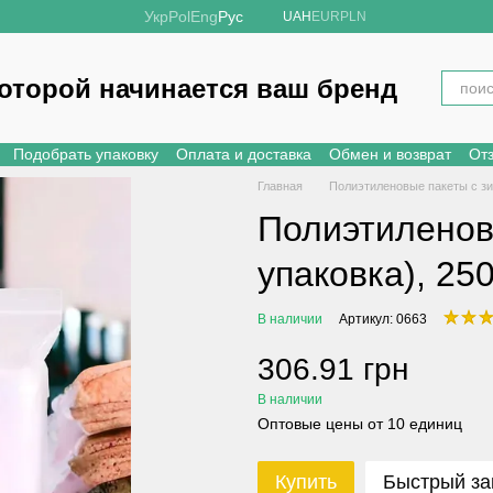
Укр
Pol
Eng
Рус
UAH
EUR
PLN
которой начинается ваш бренд
Подобрать упаковку
Оплата и доставка
Обмен и возврат
От
Главная
Полиэтиленовые пакеты с з
Полиэтиленовы
упаковка), 25
В наличии
Артикул: 0663
306.91 грн
В наличии
Оптовые цены от 10 единиц
Купить
Быстрый за