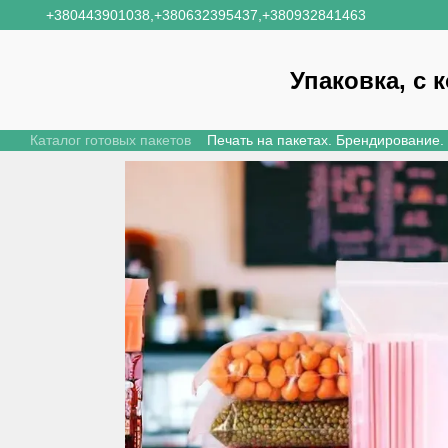
Перейти к основному контенту
+380443901038,
+380632395437,
+380932841463
Упаковка, с 
Каталог готовых пакетов
Печать на пакетах. Брендирование.
Новости