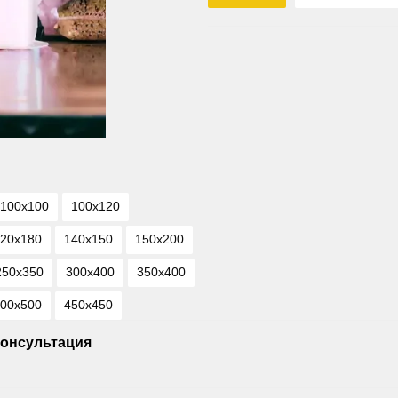
100х100
100х120
20х180
140х150
150х200
250х350
300х400
350х400
00х500
450х450
онсультация