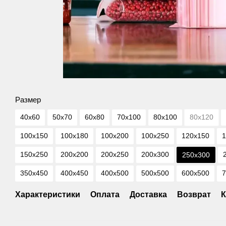
Размер
40х60
50х70
60х80
70х100
80х100
80х120
100х150
100х180
100х200
100х250
120х150
1
150х250
200х200
200х250
200х300
250х300
350х450
400х450
400х500
500х500
600х500
7
Характеристики
Оплата
Доставка
Возврат
К