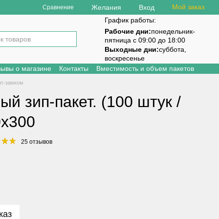
Мой заказ
Желания
Вход
Сравнение
График работы:
Рабочие дни:
понедельник-
пятница с 09:00 до 18:00
Выходные дни:
суббота,
воскресенье
зывы о магазине
Контакты
Вместимость и объем пакетов
ип-замком
й зип-пакет. (100 штук /
0х300
25 отзывов
каз