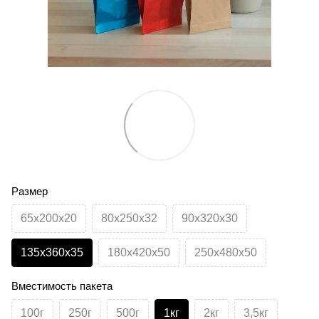
Размер
65х200х20
80х250х32
90х320х30
135х360х35
180х420х50
250х480х50
Вместимость пакета
100г
250г
500г
1кг
2кг
3,5кг