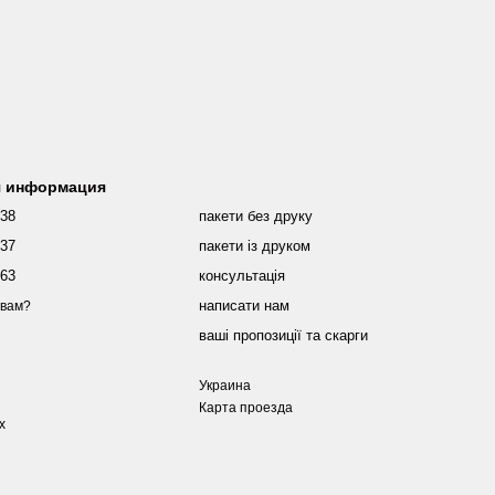
я информация
038
пакети без друку
437
пакети із друком
463
консультація
написати нам
 вам?
ваші пропозиції та скарги
Украина
Карта проезда
х