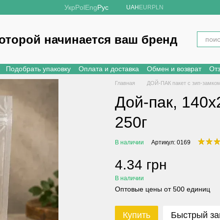
Укр
Pol
Eng
Рус
UAH
EUR
PLN
которой начинается ваш бренд
Подобрать упаковку
Оплата и доставка
Обмен и возврат
От
Главная
ДОЙ-ПАК пакет с зип-замко
Дой-пак, 140
250г
В наличии
Артикул: 0169
4.34 грн
В наличии
Оптовые цены от 500 единиц
Купить
Быстрый за