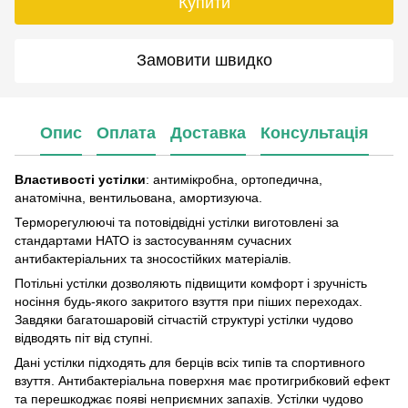
Купити
Замовити швидко
Опис
Оплата
Доставка
Консультація
Властивості устілки
: антимікробна, ортопедична,
анатомічна, вентильована, амортизуюча.
Терморегулюючі та потовідвідні устілки виготовлені за
стандартами НАТО із застосуванням сучасних
антибактеріальних та зносостійких матеріалів.
Потільні устілки дозволяють підвищити комфорт і зручність
носіння будь-якого закритого взуття при піших переходах.
Завдяки багатошаровій сітчастій структурі устілки чудово
відводять піт від ступні.
Дані устілки підходять для берців всіх типів та спортивного
взуття. Антибактеріальна поверхня має протигрибковий ефект
та перешкоджає появі неприємних запахів. Устілки чудово