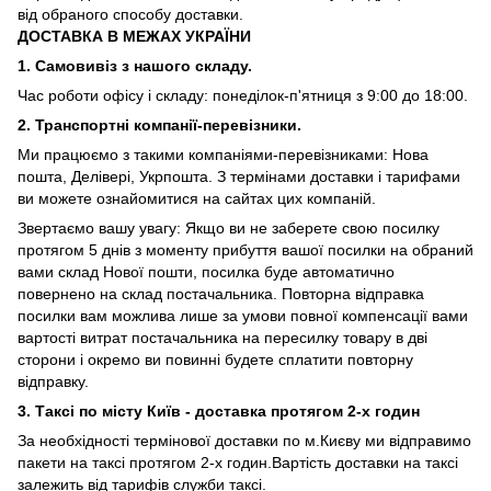
від обраного способу доставки.
ДОСТАВКА В МЕЖАХ УКРАЇНИ
1. Самовивіз з нашого складу.
Час роботи офісу і складу: понеділок-п'ятниця з 9:00 до 18:00.
2. Транспортні компанії-перевізники.
Ми працюємо з такими компаніями-перевізниками: Нова
пошта, Делівері, Укрпошта. З термінами доставки і тарифами
ви можете ознайомитися на сайтах цих компаній.
Звертаємо вашу увагу: Якщо ви не заберете свою посилку
протягом 5 днів з моменту прибуття вашої посилки на обраний
вами склад Нової пошти, посилка буде автоматично
повернено на склад постачальника. Повторна відправка
посилки вам можлива лише за умови повної компенсації вами
вартості витрат постачальника на пересилку товару в дві
сторони і окремо ви повинні будете сплатити повторну
відправку.
3. Таксі по місту Київ - доставка протягом 2-х годин
За необхідності термінової доставки по м.Києву ми відправимо
пакети на таксі протягом 2-х годин.Вартість доставки на таксі
залежить від тарифів служби таксі.