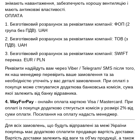
знімають навантаження, забезпечують хорошу вентиляцію і
мають антиковзкі властивості.
ОПЛАТА
1. Безготівковий розрахунок за реквізитами компанії: ФОП (2
група без ПДВ). UAH
2. Безготівковий розрахунок за реквізитами компанії: ТОВ (з
ПДВ). UAH
3. Безготівковий розрахунок за реквізитами компанії: SWIFT
переказ. EUR / PLN
Реквізити надійдуть вам через Viber / Telegram/ SMS після того,
як наш менеджер перевірить ваше замовлення та за
необхідністю уточніть у вас деталі замовлення. При оплаті з
покупця може стягуватися додаткова банковська комісія, сума
якої залежить від банку відравника.
4. WayForPay
- онлайн оплата карткою Visa / Mastercard. При
оплаті із покупця додатково стягується комісія у розмірі 2% від
суми оплати. Посилання на оплату надасть менеджер.
Для всіх замовлень, що будуть відправлені за межі України
покупець має додатково сплатити продавцю вартість доставки.
Вартість доставки залежить від ваги та об'му продукції, а також