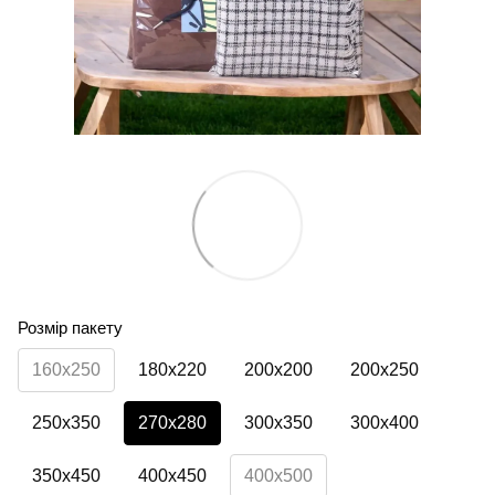
Розмір пакету
160х250
180х220
200х200
200х250
250х350
270х280
300х350
300х400
350х450
400х450
400х500