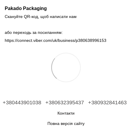
Pakado Packaging
Скануйте QR-код, щоб написати нам
або переходь за посиланням:
https://connect.viber.com/uk/business/p380638996153
+380443901038
+380632395437
+380932841463
Контакти
Повна версія сайту