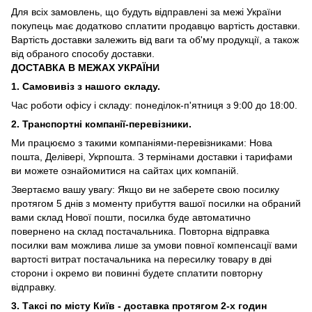
Для всіх замовлень, що будуть відправлені за межі України
покупець має додатково сплатити продавцю вартість доставки.
Вартість доставки залежить від ваги та об'му продукції, а також
від обраного способу доставки.
ДОСТАВКА В МЕЖАХ УКРАЇНИ
1. Самовивіз з нашого складу.
Час роботи офісу і складу: понеділок-п'ятниця з 9:00 до 18:00.
2. Транспортні компанії-перевізники.
Ми працюємо з такими компаніями-перевізниками: Нова
пошта, Делівері, Укрпошта. З термінами доставки і тарифами
ви можете ознайомитися на сайтах цих компаній.
Звертаємо вашу увагу: Якщо ви не заберете свою посилку
протягом 5 днів з моменту прибуття вашої посилки на обраний
вами склад Нової пошти, посилка буде автоматично
повернено на склад постачальника. Повторна відправка
посилки вам можлива лише за умови повної компенсації вами
вартості витрат постачальника на пересилку товару в дві
сторони і окремо ви повинні будете сплатити повторну
відправку.
3. Таксі по місту Київ - доставка протягом 2-х годин