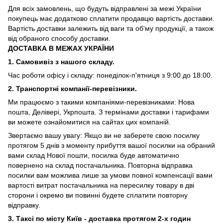
Для всіх замовлень, що будуть відправлені за межі України
покупець має додатково сплатити продавцю вартість доставки.
Вартість доставки залежить від ваги та об'му продукції, а також
від обраного способу доставки.
ДОСТАВКА В МЕЖАХ УКРАЇНИ
1. Самовивіз з нашого складу.
Час роботи офісу і складу: понеділок-п'ятниця з 9:00 до 18:00.
2. Транспортні компанії-перевізники.
Ми працюємо з такими компаніями-перевізниками: Нова
пошта, Делівері, Укрпошта. З термінами доставки і тарифами
ви можете ознайомитися на сайтах цих компаній.
Звертаємо вашу увагу: Якщо ви не заберете свою посилку
протягом 5 днів з моменту прибуття вашої посилки на обраний
вами склад Нової пошти, посилка буде автоматично
повернено на склад постачальника. Повторна відправка
посилки вам можлива лише за умови повної компенсації вами
вартості витрат постачальника на пересилку товару в дві
сторони і окремо ви повинні будете сплатити повторну
відправку.
3. Таксі по місту Київ - доставка протягом 2-х годин