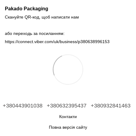
Pakado Packaging
Скануйте QR-код, щоб написати нам
або переходь за посиланням:
https://connect.viber.com/uk/business/p380638996153
+380443901038
+380632395437
+380932841463
Контакти
Повна версія сайту