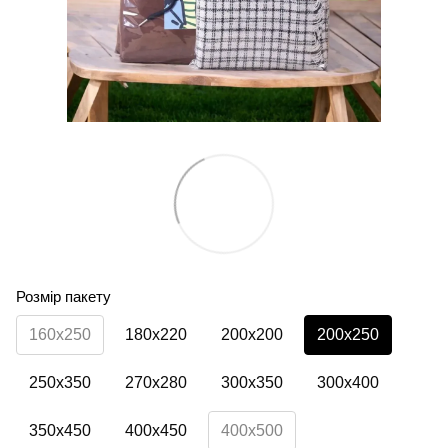
Розмір пакету
160х250
180х220
200х200
200х250
250х350
270х280
300х350
300х400
350х450
400х450
400х500