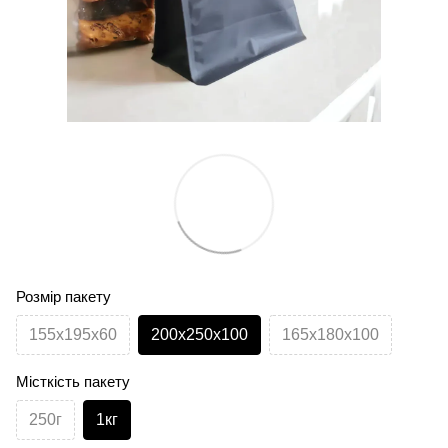
Розмір пакету
155х195х60
200х250х100
165х180х100
Місткість пакету
250г
1кг