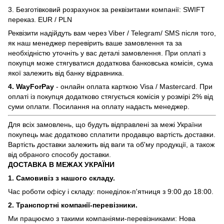
3. Безготівковий розрахунок за реквізитами компанії: SWIFT
переказ. EUR / PLN
Реквізити надійдуть вам через Viber / Telegram/ SMS після того,
як наш менеджер перевірить ваше замовлення та за
необхідністю уточніть у вас деталі замовлення. При оплаті з
покупця може стягуватися додаткова банковська комісія, сума
якої залежить від банку відравника.
4. WayForPay
- онлайн оплата карткою Visa / Mastercard. При
оплаті із покупця додатково стягується комісія у розмірі 2% від
суми оплати. Посилання на оплату надасть менеджер.
Для всіх замовлень, що будуть відправлені за межі України
покупець має додатково сплатити продавцю вартість доставки.
Вартість доставки залежить від ваги та об'му продукції, а також
від обраного способу доставки.
ДОСТАВКА В МЕЖАХ УКРАЇНИ
1. Самовивіз з нашого складу.
Час роботи офісу і складу: понеділок-п'ятниця з 9:00 до 18:00.
2. Транспортні компанії-перевізники.
Ми працюємо з такими компаніями-перевізниками: Нова