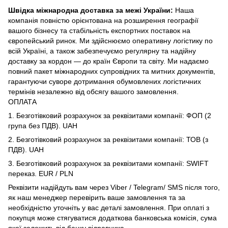
Швідка міжнародна доставка за межі України:
Наша
компанія повністю орієнтована на розширення географії
вашого бізнесу та стабільність експортних поставок на
європейський ринок. Ми здійснюємо оперативну логістику по
всій Україні, а також забезпечуємо регулярну та надійну
доставку за кордон — до країн Європи та світу. Ми надаємо
повний пакет міжнародних супровідних та митних документів,
гарантуючи суворе дотримання обумовлених логістичних
термінів незалежно від обсягу вашого замовлення.
ОПЛАТА
1. Безготівковий розрахунок за реквізитами компанії: ФОП (2
група без ПДВ). UAH
2. Безготівковий розрахунок за реквізитами компанії: ТОВ (з
ПДВ). UAH
3. Безготівковий розрахунок за реквізитами компанії: SWIFT
переказ. EUR / PLN
Реквізити надійдуть вам через Viber / Telegram/ SMS після того,
як наш менеджер перевірить ваше замовлення та за
необхідністю уточніть у вас деталі замовлення. При оплаті з
покупця може стягуватися додаткова банковська комісія, сума
якої залежить від банку відравника.