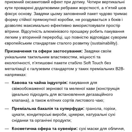
приємний оксамитовий ефект при дотику. Чотири вертикальні
кути проварені додатковими ребрами жорсткості, а п'ятий шов
фіксує основу. Завдяки цьому заповнений пакет чудово тримає
форму стійкої прямокутної коробки, не роздувається з боків і
дозволяє максимально ефективно використовувати простір
вітрини. Відсутність алюмінієвого прошарку робить пакування
легким у вторинній переробці, що повністю відповідає суворим
європейським стандартам сталого розвитку (sustainability).
Призначення та сфери застосування:
Завдяки своїм
унікальним тактильним властивостям, міцності та
екологічності, п'ятишовні пакети стабіло Soft Touch без
металізації є галузевим стандартом у таких преміальних B2B-
напрямках:
Кавова та чайна індустрія:
пакування для
свіжообсмаженої зернової та меленої кави (конструкція
ідеально підходить для встановлення дегазаційного
клапана), а також елітних сортів листового чаю;
Преміальна бакалія та суперфуди:
гранола, горіхи,
цукати, кондитерські вироби, цукерки, натуральні сухі
сніданки та органічні продукти;
Косметична сфера та сувеніри:
сухі маски для обличчя,