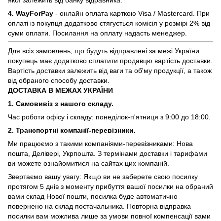
4. WayForPay
- онлайн оплата карткою Visa / Mastercard. При
оплаті із покупця додатково стягується комісія у розмірі 2% від
суми оплати. Посилання на оплату надасть менеджер.
Для всіх замовлень, що будуть відправлені за межі України
покупець має додатково сплатити продавцю вартість доставки.
Вартість доставки залежить від ваги та об'му продукції, а також
від обраного способу доставки.
ДОСТАВКА В МЕЖАХ УКРАЇНИ
1. Самовивіз з нашого складу.
Час роботи офісу і складу: понеділок-п'ятниця з 9:00 до 18:00.
2. Транспортні компанії-перевізники.
Ми працюємо з такими компаніями-перевізниками: Нова
пошта, Делівері, Укрпошта. З термінами доставки і тарифами
ви можете ознайомитися на сайтах цих компаній.
Звертаємо вашу увагу: Якщо ви не заберете свою посилку
протягом 5 днів з моменту прибуття вашої посилки на обраний
вами склад Нової пошти, посилка буде автоматично
повернено на склад постачальника. Повторна відправка
посилки вам можлива лише за умови повної компенсації вами