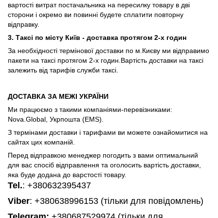
вартості витрат постачальника на пересилку товару в дві
сторони і окремо ви повинні будете сплатити повторну
відправку.
3. Таксі по місту Київ - доставка протягом 2-х годин
За необхідності термінової доставки по м.Києву ми відправимо
пакети на таксі протягом 2-х годин.Вартість доставки на таксі
залежить від тарифів служби таксі.
ДОСТАВКА ЗА МЕЖІ УКРАЇНИ
Ми працюємо з такими компаніями-перевізниками:
Nova.Global, Укрпошта (EMS).
З термінами доставки і тарифами ви можете ознайомитися на
сайтах цих компаній.
Перед відправкою менеджер погодить з вами оптимальний
для вас спосіб відправлення та оголосить вартість доставки,
яка буде додана до варстості товару.
Tel.
:
+380632395437
Viber
: +380638996153 (тільки для повідомлень)
Telegram
:
+380687529974 (тільки для