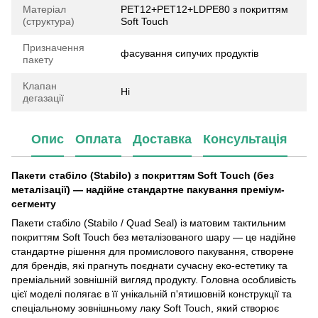
Матеріал
РET12+РET12+LDPE80 з покриттям
(структура)
Soft Touch
Призначення
фасування сипучих продуктів
пакету
Клапан
Ні
дегазації
Опис
Оплата
Доставка
Консультація
Пакети стабіло (Stabilo) з покриттям Soft Touch (без
металізації) — надійне стандартне пакування преміум-
сегменту
Пакети стабіло (Stabilo / Quad Seal) із матовим тактильним
покриттям Soft Touch без металізованого шару — це надійне
стандартне рішення для промислового пакування, створене
для брендів, які прагнуть поєднати сучасну еко-естетику та
преміальний зовнішній вигляд продукту. Головна особливість
цієї моделі полягає в її унікальній п'ятишовній конструкції та
спеціальному зовнішньому лаку Soft Touch, який створює