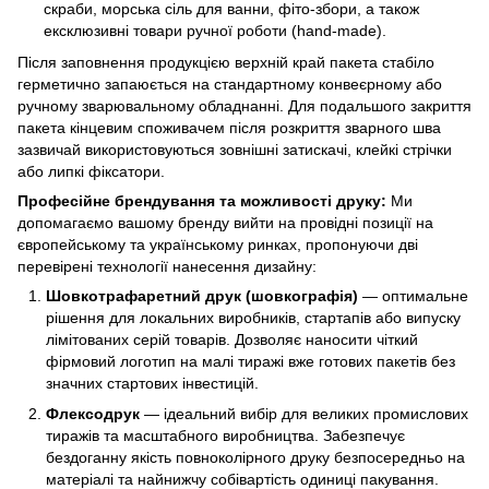
скраби, морська сіль для ванни, фіто-збори, а також
ексклюзивні товари ручної роботи (hand-made).
Після заповнення продукцією верхній край пакета стабіло
герметично запаюється на стандартному конвеєрному або
ручному зварювальному обладнанні. Для подальшого закриття
пакета кінцевим споживачем після розкриття зварного шва
зазвичай використовуються зовнішні затискачі, клейкі стрічки
або липкі фіксатори.
Професійне брендування та можливості друку:
Ми
допомагаємо вашому бренду вийти на провідні позиції на
європейському та українському ринках, пропонуючи дві
перевірені технології нанесення дизайну:
Шовкотрафаретний друк (шовкографія)
— оптимальне
рішення для локальних виробників, стартапів або випуску
лімітованих серій товарів. Дозволяє наносити чіткий
фірмовий логотип на малі тиражі вже готових пакетів без
значних стартових інвестицій.
Флексодрук
— ідеальний вибір для великих промислових
тиражів та масштабного виробництва. Забезпечує
бездоганну якість повноколірного друку безпосередньо на
матеріалі та найнижчу собівартість одиниці пакування.